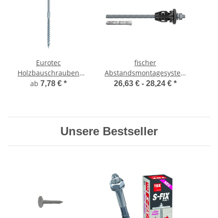
Eurotec
fischer
Holzbauschrauben
Abstandsmontagesystem
Paneltwistec AG
TherMax II
h
ab
7,78 €
*
26,63 € -
28,24 €
*
Tellerkopf galv. verzinkt
M20x
4 - 5mm
Unsere Bestseller