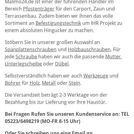
Malimo24.de ist einer der führenden Händler im
Bereich
Pfostenträger
für den Carport, Zaun und
Terrassenbau. Zudem bieten wir Ihnen das volle
Sortiment an
Befestigungstechnik
um IHR Projekt zu
einem absoluten Hingucker zu machen.
Stöbern Sie in unserer großen Auswahl an
Spanplattenschrauben
und
Holzbauschrauben
. Für
jede
Schraube
haben wir auch die passende
Mutter
,
Unterlegscheibe
oder
Dübel
.
Selbstverständlich haben wir auch
Werkzeuge
und
Bohrer
für
Holz
,
Metall
oder
Stein
.
Die Versandzeit beträgt 2-3 Werktage von der
Bezahlung bis zur Lieferung vor Ihre Haustür.
Bei Fragen Rufen Sie unseren Kundenservice an: TEL
05223/6498219 (MO-FR 8-15 Uhr)
Oder Sie schreiben uns eine Email an