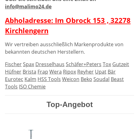
info@malimo24.de
Abholadresse: Im Obrock 153 , 32278
Kirchlengern
Wir vertreiben ausschließlich Markenprodukte von
bekannten deutschen Herstellern.
Fischer
Spax
Dresselhaus
Schäfer+Peters
Tox
Gutzeit
Hüfner
Brista
Frap
Wera
Ripox
Reyher
Upat
Bär
Eurotec
Kalm
HSS Tools
Weicon
Beko
Soudal
Beast
Tools
ISO Chemie
Top-Angebot