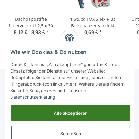
Dachpappstifte
1 Stück TOX S-Fix Plus
Unt
feuerverzinkt 2,5 x 30
Bolzenanker verzinkt
9
mm (2,5 kg)
M12x100/8+23
8,12 € -
8,93 €
*
0,69 €
*
Wie wir Cookies & Co nutzen
Durch Klicken auf „Alle akzeptieren“ gestatten Sie den
Einsatz folgender Dienste auf unserer Website:
ReCaptcha. Sie können die Einstellung jederzeit ändern
(Fingerabdruck-Icon links unten). Weitere Details finden
Sie unter
Konfigurieren
und in unserer
Informationen
Datenschutzerklärung
.
Gesetzliche Informationen
Alle akzeptieren
Schließen